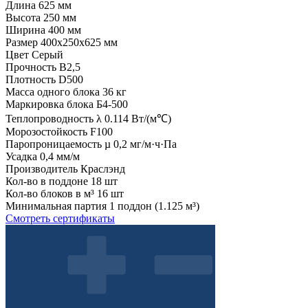
Длина
625 мм
Высота
250 мм
Ширина
400 мм
Размер
400x250x625 мм
Цвет
Серый
Прочность
B2,5
Плотность
D500
Масса одного блока
36 кг
Маркировка блока
Б4-500
Теплопроводность λ
0.114 Вт/(м℃)
Морозостойкость
F100
Паропроницаемость µ
0,2 мг/м·ч·Па
Усадка
0,4 мм/м
Производитель
Краслэнд
Кол-во в поддоне
18 шт
Кол-во блоков в м³
16 шт
Минимальная партия
1 поддон (1.125 м³)
Смотреть сертификаты