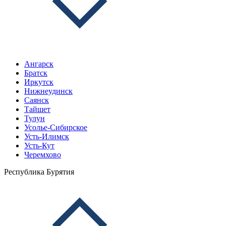
Ангарск
Братск
Иркутск
Нижнеудинск
Саянск
Тайшет
Тулун
Усолье-Сибирское
Усть-Илимск
Усть-Кут
Черемхово
Республика Бурятия