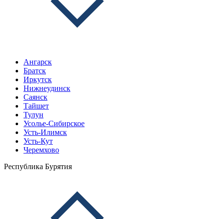
Ангарск
Братск
Иркутск
Нижнеудинск
Саянск
Тайшет
Тулун
Усолье-Сибирское
Усть-Илимск
Усть-Кут
Черемхово
Республика Бурятия