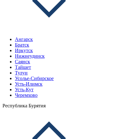
Ангарск
Братск
Иркутск
Нижнеудинск
Саянск
Тайшет
Тулун
Усолье-Сибирское
Усть-Илимск
Усть-Кут
Черемхово
Республика Бурятия