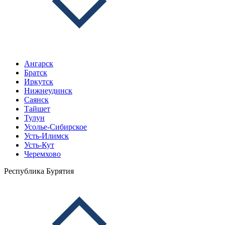
Ангарск
Братск
Иркутск
Нижнеудинск
Саянск
Тайшет
Тулун
Усолье-Сибирское
Усть-Илимск
Усть-Кут
Черемхово
Республика Бурятия