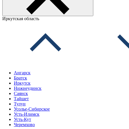
Иркутская область
Ангарск
Братск
Иркутск
Нижнеудинск
Саянск
Тайшет
Тулун
Усолье-Сибирское
Усть-Илимск
Усть-Кут
Черемхово