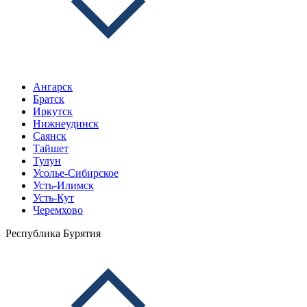
Ангарск
Братск
Иркутск
Нижнеудинск
Саянск
Тайшет
Тулун
Усолье-Сибирское
Усть-Илимск
Усть-Кут
Черемхово
Республика Бурятия