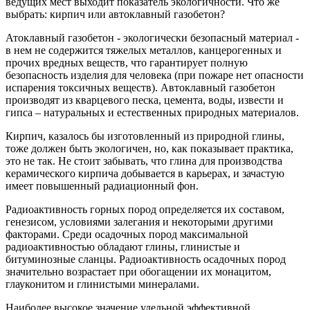
ведущих мест выходит показатель экологичности. Что же
выбрать: кирпич или автоклавный газобетон?
Атоклавный газобетон - экологически безопасный материал -
в нем не содержится тяжелых металлов, канцерогенных и
прочих вредных веществ, что гарантирует полную
безопасность изделия для человека (при пожаре нет опасности
испарения токсичных веществ). Автоклавный газобетон
производят из кварцевого песка, цемента, воды, извести и
гипса – натуральных и естественных природных материалов.
Кирпич, казалось бы изготовленный из природной глины,
тоже должен быть экологичен, но, как показывает практика,
это не так. Не стоит забывать, что глина для производства
керамического кирпича добывается в карьерах, и зачастую
имеет повышенный радиационный фон.
Радиоактивность горных пород определяется их составом,
генезисом, условиями залегания и некоторыми другими
факторами. Среди осадочных пород максимальной
радиоактивностью обладают глины, глинистые и
битуминозные сланцы. Радиоактивность осадочных пород
значительно возрастает при обогащении их монацитом,
глауконитом и глинистыми минералами.
Наиболее высокое значение удельной эффективной