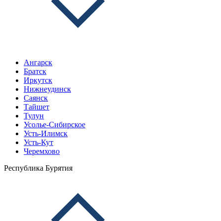
Ангарск
Братск
Иркутск
Нижнеудинск
Саянск
Тайшет
Тулун
Усолье-Сибирское
Усть-Илимск
Усть-Кут
Черемхово
Республика Бурятия