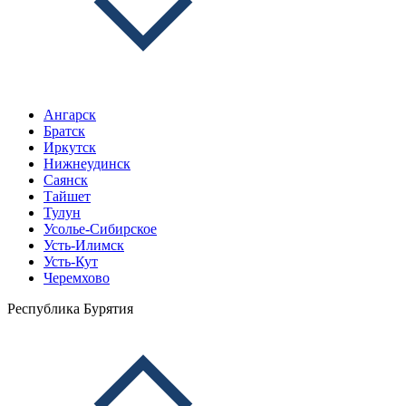
Ангарск
Братск
Иркутск
Нижнеудинск
Саянск
Тайшет
Тулун
Усолье-Сибирское
Усть-Илимск
Усть-Кут
Черемхово
Республика Бурятия