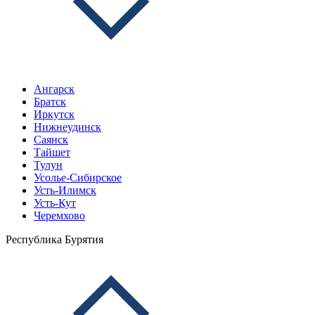
Ангарск
Братск
Иркутск
Нижнеудинск
Саянск
Тайшет
Тулун
Усолье-Сибирское
Усть-Илимск
Усть-Кут
Черемхово
Республика Бурятия