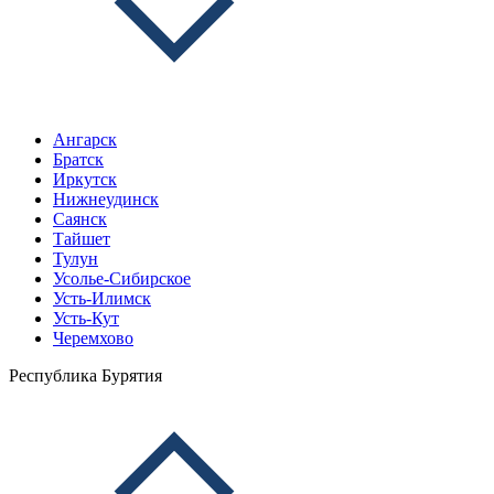
Ангарск
Братск
Иркутск
Нижнеудинск
Саянск
Тайшет
Тулун
Усолье-Сибирское
Усть-Илимск
Усть-Кут
Черемхово
Республика Бурятия