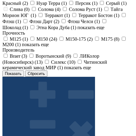
Красный (
2
)
Нуар Терра (
1
)
Персик (
1
)
Серый (
1
)
Слива (
0
)
Солома (
4
)
Солома Руст (
1
)
Тайга
Морион ЮГ (
1
)
Терракот (
1
)
Терракот Бостон (
1
)
Флэш (
1
)
Флэш Дарт (
2
)
Флэш Челси (
1
)
Шоколад (
1
)
Этна Кора Дуба (
1
)
показать еще
Прочность
М125 (
1
)
М150 (
24
)
М150-175 (
2
)
М175 (
8
)
М200 (
1
)
показать еще
Производитель
Braer (
3
)
Воротынский (
9
)
ЛИКолор
(Новосибирск) (
13
)
Силекс (
10
)
Читинский
керамический завод МИР (
1
)
показать еще