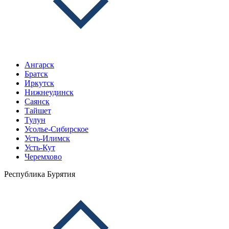
Ангарск
Братск
Иркутск
Нижнеудинск
Саянск
Тайшет
Тулун
Усолье-Сибирское
Усть-Илимск
Усть-Кут
Черемхово
Республика Бурятия