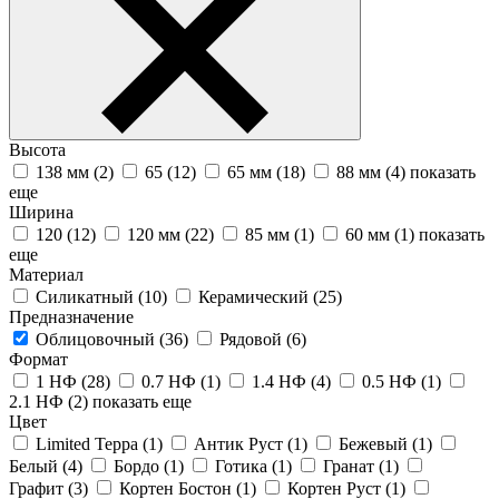
Высота
138 мм (
2
)
65 (
12
)
65 мм (
18
)
88 мм (
4
)
показать
еще
Ширина
120 (
12
)
120 мм (
22
)
85 мм (
1
)
60 мм (
1
)
показать
еще
Материал
Силикатный (
10
)
Керамический (
25
)
Предназначение
Облицовочный (
36
)
Рядовой (
6
)
Формат
1 НФ (
28
)
0.7 НФ (
1
)
1.4 НФ (
4
)
0.5 НФ (
1
)
2.1 НФ (
2
)
показать еще
Цвет
Limited Терра (
1
)
Антик Руст (
1
)
Бежевый (
1
)
Белый (
4
)
Бордо (
1
)
Готика (
1
)
Гранат (
1
)
Графит (
3
)
Кортен Бостон (
1
)
Кортен Руст (
1
)